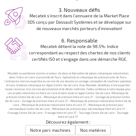
3. Nouveaux défis
Mecatek s’inscrit dans l’annuaire de la Market Place
3DS conçu par Dassault Systèmes et se développe sur
de nouveaux marchés porteurs d’innovation!
6. Responsable
Mecatek détient la note de 98.5%. Indice
correspondant au respect des chartes de nos clients
certifiés ISO et s’engage dans une démarche RGE.
Mecatek se positionne comme un acteur clé dans la fabrication de pièces mécaniques industrielles
dans l’Indre-et-Loire, à proximité de Tours. Spécialiste en mécanique de précision près de Tours,
l’entreprise met son expertise au service de vos besoins en usinage, conception de machines spéciales
et sous-traitance mécanique en région Centre-Val de Loire. Avec Mecatek, bénéficiez d’une expertise
locale reconnue, d’un service personnalisé et de délais maîtrisés. Faites confiance à notre équipe pour
vos projets industriels en Indre-et-Loire et dans toute la région Centre-Val de Loire. Mécanique de
précision Centre Val de Loire - Mécanique de précision Indre et Loire 37 - Usinage de précision Centre
Val de Loire - Usinage de précision Indre et Loire 37 - Mécanique de précision industrielle Centre Val de
Loire - Mécanique de précision industrielle Indre et Loire 37 - Mécanique de précision pour
aéronautique Centre Val de Loire - Mécanique de précision pour aéronautique Indre et Loire 37 -
Fraisage Centre Val de Loire - Fraisage Indre et Loire 37 - Tournage Centre Val de Loire - Tournage
Indre et Loire 37
Découvrez également :
Notre parc machines
Nos matières