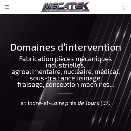


LA PETITE CHAUVINIERE
37150 LA CROIX EN TOURAINE
06 71 91 04 91
Domaines d’intervention
Fabrication pièces mécaniques
industrielles,
agroalimentaire, nucléaire, médical,
sous-traitance usinage,
fraisage, conception machines...
Adresse email de réception

en Indre-et-Loire près de Tours (37)
Recopier le code ci-contre

Rafraîchir le captcha
