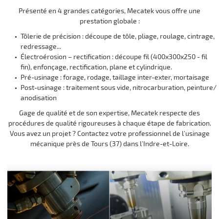
Présenté en 4 grandes catégories, Mecatek vous offre une
prestation globale :
Tôlerie de précision : découpe de tôle, pliage, roulage, cintrage,
redressage...
Électroérosion – rectification : découpe fil (400x300x250 - fil
Une question
fin), enfonçage, rectification, plane et cylindrique.
ACCUEIL
Pré-usinage : forage, rodage, taillage inter-exter, mortaisage
Post-usinage : traitement sous vide, nitrocarburation, peinture/
NOS DOMAINES
anodisation
06 71 91 04 91
Gage de qualité et de son expertise, Mecatek respecte des
E PARC MACHINES
procédures de qualité rigoureuses à chaque étape de fabrication.
Vous avez un projet ? Contactez votre professionnel de l’usinage
NOS MATIÈRES
mécanique près de Tours (37) dans l’Indre-et-Loire.
Rejoignez-nou
S RÉALISATIONS
AVIS
ACTUALITÉS
Restez infor