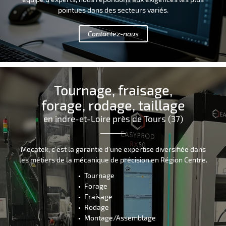
pointues dans des secteurs variés.
Contactez-nous
Tournage, fraisage,
forage, rodage, taillage
en indre-et-Loire près de Tours (37)
Mecatek, c’est la garantie d’une expertise diversifiée dans
les métiers de la mécanique de précision en Région Centre.
Tournage
Forage
Fraisage
Rodage
Montage/Assemblage