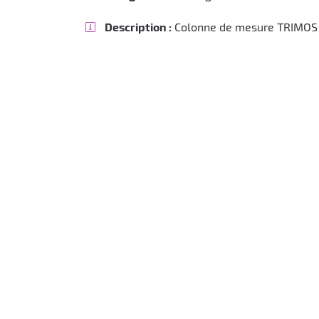
Recopier le code ci-contre

Description :
Colonne de mesure TRIMOS 

Rafraîchir le captcha

En cochant cette case, vous consentez à recevoir nos propositions commercia
l'adresse email indiqué ci-dessus. Vous pouvez vous désinscrire à tout mome
utilisant
le formulaire de désinscription
.
Inscription