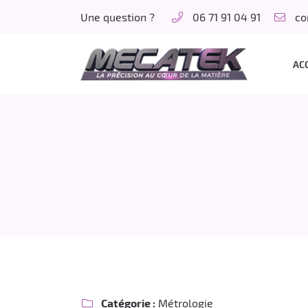
Une question ?
06 71 91 04 91
LA PETITE CHAUVINIERE
37150 LA CROIX EN TOURAINE
AC
06 71 91 04 91
Adresse email de réception

Catégorie :
Métrologie
