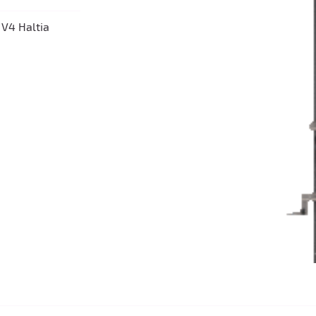
V4 Haltia
les à
nt en