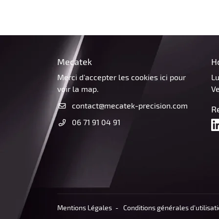
Mecatek
H
Merci d'accepter les cookies
ici
pour
Lu
voir la map.
Ve
R
06 71 91 04 91
Mentions Légales
Conditions générales d'utilisat