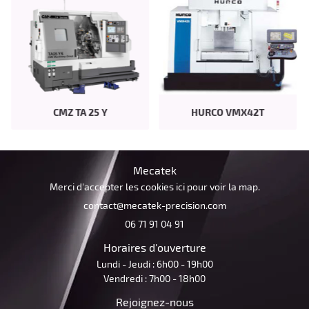
AVIS
ACTUALITÉS
Restez infor
CONTACT
Inscription Newsle
CMZ TA 25 Y
HURCO VMX42T
Mecatek
Merci d'accepter les cookies
ici
pour voir la map.
06 71 91 04 91
Horaires d'ouverture
Lundi - Jeudi : 6h00 - 19h00
Vendredi : 7h00 - 18h00
Rejoignez-nous