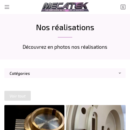


LA PETITE CHAUVINIERE
37150 LA CROIX EN TOURAINE
Nos réalisations
06 71 91 04 91
Découvrez en photos nos réalisations
Catégories
Adresse email de réception

Voir tout
Recopier le code ci-contre

Rafraîchir le captcha
