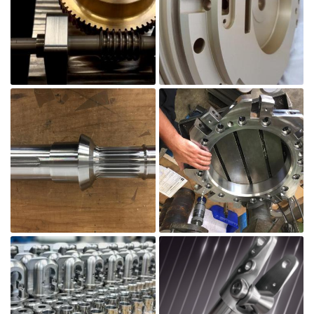
En cochant cette case, vous consentez à recevoir nos propositions commerciales à
l'adresse email indiqué ci-dessus. Vous pouvez vous désinscrire à tout moment en
utilisant
le formulaire de désinscription
.
Inscription

Agrandir la photo
