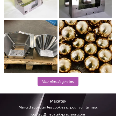

Agrandir la photo
Voir plus de photos

Mecatek
Agrandir la photo
Merci d'accepter les cookies
ici
pour voir la map.