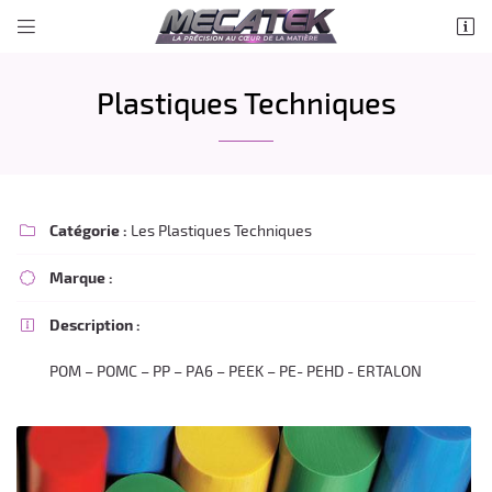


LA PETITE CHAUVINIERE
37150 LA CROIX EN TOURAINE
Plastiques Techniques
06 71 91 04 91
Catégorie :
Les Plastiques Techniques

Marque :

Description :

Adresse email de réception

POM – POMC – PP – PA6 – PEEK – PE- PEHD - ERTALON
Recopier le code ci-contre

Rafraîchir le captcha
